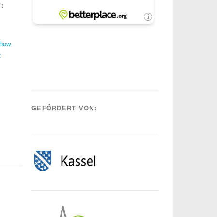
:
Show
t
GEFÖRDERT VON: