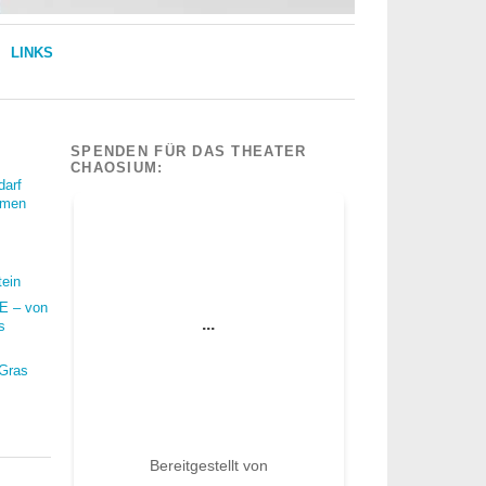
LINKS
SPENDEN FÜR DAS THEATER
CHAOSIUM:
darf
mmen
tein
 – von
s
 Gras