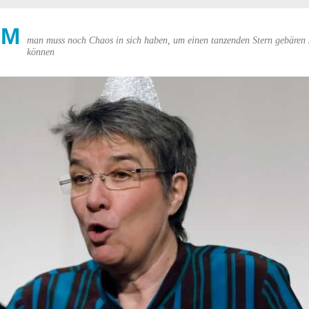
UM
man muss noch Chaos in sich haben, um einen tanzenden Stern gebären 
können