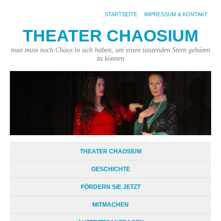
STARTSEITE
IMPRESSUM & KONTAKT
THEATER CHAOSIUM
man muss noch Chaos in sich haben, um einen tanzenden Stern gebären
zu können
THEATER CHAOSIUM
GESCHICHTE
FÖRDERN SIE JETZT
MITMACHEN