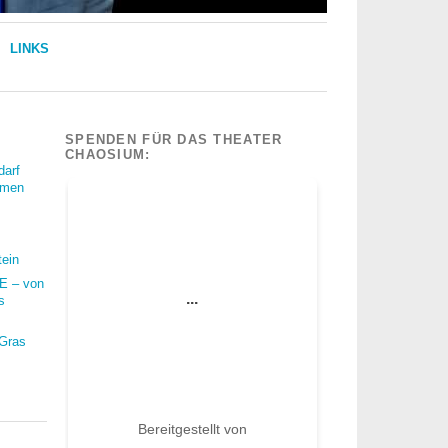
LINKS
SPENDEN FÜR DAS THEATER
CHAOSIUM:
darf
mmen
tein
 – von
s
 Gras