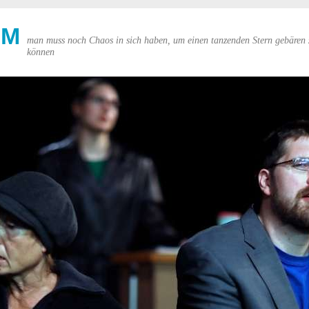
UM
man muss noch Chaos in sich haben, um einen tanzenden Stern gebären 
können