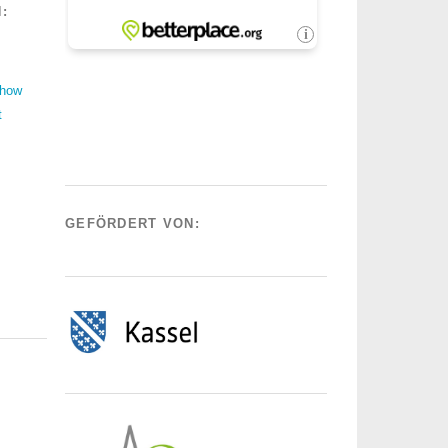
:
Show
t
GEFÖRDERT VON: