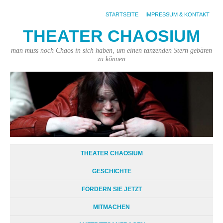
STARTSEITE
IMPRESSUM & KONTAKT
THEATER CHAOSIUM
man muss noch Chaos in sich haben, um einen tanzenden Stern gebären
zu können
THEATER CHAOSIUM
GESCHICHTE
FÖRDERN SIE JETZT
MITMACHEN