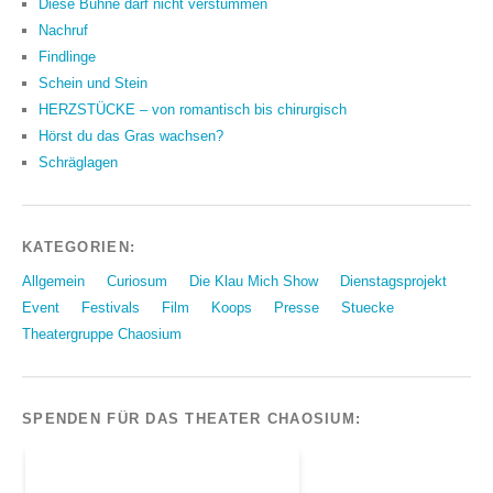
Diese Bühne darf nicht verstummen
Nachruf
Findlinge
Schein und Stein
HERZSTÜCKE – von romantisch bis chirurgisch
Hörst du das Gras wachsen?
Schräglagen
KATEGORIEN:
Allgemein
Curiosum
Die Klau Mich Show
Dienstagsprojekt
Event
Festivals
Film
Koops
Presse
Stuecke
Theatergruppe Chaosium
SPENDEN FÜR DAS THEATER CHAOSIUM: