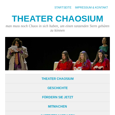
STARTSEITE
IMPRESSUM & KONTAKT
THEATER CHAOSIUM
man muss noch Chaos in sich haben, um einen tanzenden Stern gebären
zu können
THEATER CHAOSIUM
GESCHICHTE
FÖRDERN SIE JETZT
MITMACHEN