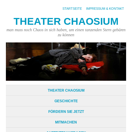
STARTSEITE
IMPRESSUM & KONTAKT
THEATER CHAOSIUM
man muss noch Chaos in sich haben, um einen tanzenden Stern gebären
zu können
THEATER CHAOSIUM
GESCHICHTE
FÖRDERN SIE JETZT
MITMACHEN