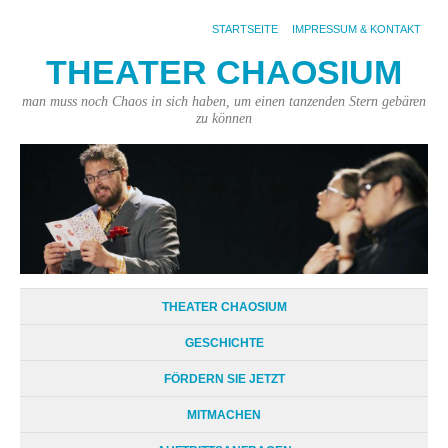
STARTSEITE
IMPRESSUM & KONTAKT
THEATER CHAOSIUM
man muss noch Chaos in sich haben, um einen tanzenden Stern gebären
zu können
THEATER CHAOSIUM
GESCHICHTE
FÖRDERN SIE JETZT
MITMACHEN