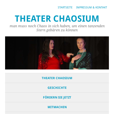
STARTSEITE
IMPRESSUM & KONTAKT
THEATER CHAOSIUM
man muss noch Chaos in sich haben, um einen tanzenden
Stern gebären zu können
THEATER CHAOSIUM
GESCHICHTE
FÖRDERN SIE JETZT
MITMACHEN