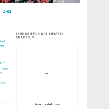
LINKS
SPENDEN FÜR DAS THEATER
CHAOSIUM:
darf
ummen
ein
– von
is
 Gras