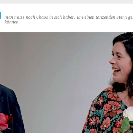
M
man muss noch Chaos in sich haben, um einen tanzenden Stern ge
können