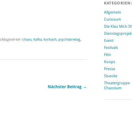
KATEGORIEN
Allgemein
Curiosum
Die Klau Mich 
Dienstagsprojek
chlagwörter:
chaos
,
Kafka
,
korbach
,
psychiatrietag
,
Event
Festivals
Film
Koops
Presse
Stuecke
Theatergruppe
Nächster Beitrag →
Chaosium