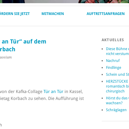
ÖRDERN SIE JETZT
MITMACHEN
AUFTRITTSANFRAGEN
AKTUELLES
 an Tür“ auf dem
orbach
Diese Bühne 
nicht verst
haosium
Nachruf
Findlinge
Schein und St
HERZSTÜCKE 
romantisch b
 von der Kafka-Collage
Tür an Tür
in Kassel,
chirurgisch
ietag Korbach zu sehen. Die Aufführung ist
Hörst du das
wachsen?
Schräglagen
ch