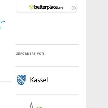
:
Show
t
GEFÖRDERT VON: