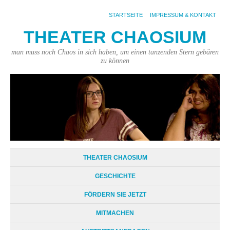
STARTSEITE
IMPRESSUM & KONTAKT
THEATER CHAOSIUM
man muss noch Chaos in sich haben, um einen tanzenden Stern gebären
zu können
THEATER CHAOSIUM
GESCHICHTE
FÖRDERN SIE JETZT
MITMACHEN