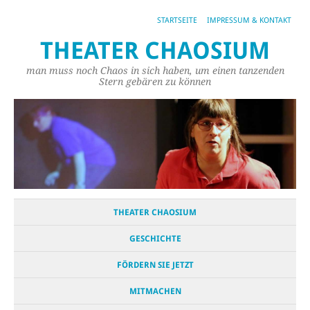
STARTSEITE
IMPRESSUM & KONTAKT
THEATER CHAOSIUM
man muss noch Chaos in sich haben, um einen tanzenden
Stern gebären zu können
THEATER CHAOSIUM
GESCHICHTE
FÖRDERN SIE JETZT
MITMACHEN