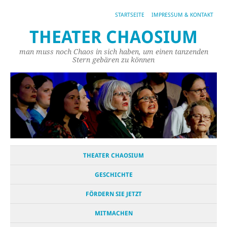
STARTSEITE
IMPRESSUM & KONTAKT
THEATER CHAOSIUM
man muss noch Chaos in sich haben, um einen tanzenden
Stern gebären zu können
THEATER CHAOSIUM
GESCHICHTE
FÖRDERN SIE JETZT
MITMACHEN