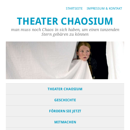
STARTSEITE
IMPRESSUM & KONTAKT
THEATER CHAOSIUM
man muss noch Chaos in sich haben, um einen tanzenden
Stern gebären zu können
THEATER CHAOSIUM
GESCHICHTE
FÖRDERN SIE JETZT
MITMACHEN